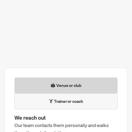
🏟️ Venue or club
🏋️ Trainer or coach
We reach out
Our team contacts them personally and walks